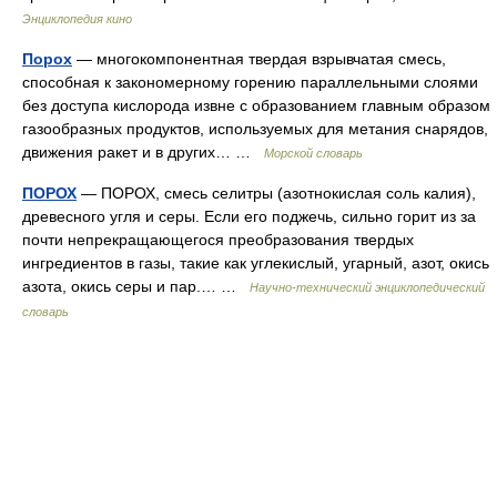
Энциклопедия кино
Порох
— многокомпонентная твердая взрывчатая смесь,
способная к закономерному горению параллельными слоями
без доступа кислорода извне с образованием главным образом
газообразных продуктов, используемых для метания снарядов,
движения ракет и в других… …
Морской словарь
ПОРОХ
— ПОРОХ, смесь селитры (азотнокислая соль калия),
древесного угля и серы. Если его поджечь, сильно горит из за
почти непрекращающегося преобразования твердых
ингредиентов в газы, такие как углекислый, угарный, азот, окись
азота, окись серы и пар.… …
Научно-технический энциклопедический
словарь