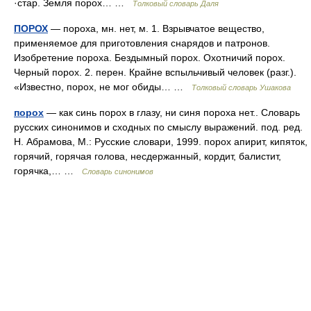
·стар. Земля порох… …
Толковый словарь Даля
ПОРОХ
— пороха, мн. нет, м. 1. Взрывчатое вещество,
применяемое для приготовления снарядов и патронов.
Изобретение пороха. Бездымный порох. Охотничий порох.
Черный порох. 2. перен. Крайне вспыльчивый человек (разг.).
«Известно, порох, не мог обиды… …
Толковый словарь Ушакова
порох
— как синь порох в глазу, ни синя пороха нет.. Словарь
русских синонимов и сходных по смыслу выражений. под. ред.
Н. Абрамова, М.: Русские словари, 1999. порох апирит, кипяток,
горячий, горячая голова, несдержанный, кордит, балистит,
горячка,… …
Словарь синонимов