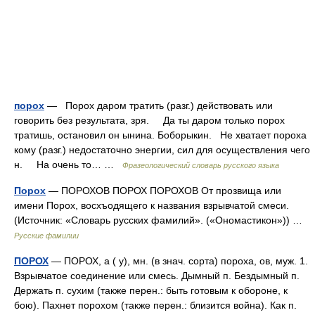
порох
— Порох даром тратить (разг.) действовать или
говорить без результата, зря. Да ты даром только порох
тратишь, остановил он ынина. Боборыкин. Не хватает пороха
кому (разг.) недостаточно энергии, сил для осуществления чего
н. На очень то… …
Фразеологический словарь русского языка
Порох
— ПОРОХОВ ПОРОХ ПОРОХОВ От прозвища или
имени Порох, восхъодящего к названия взрывчатой смеси.
(Источник: «Словарь русских фамилий». («Ономастикон»)) …
Русские фамилии
ПОРОХ
— ПОРОХ, а ( у), мн. (в знач. сорта) пороха, ов, муж. 1.
Взрывчатое соединение или смесь. Дымный п. Бездымный п.
Держать п. сухим (также перен.: быть готовым к обороне, к
бою). Пахнет порохом (также перен.: близится война). Как п.