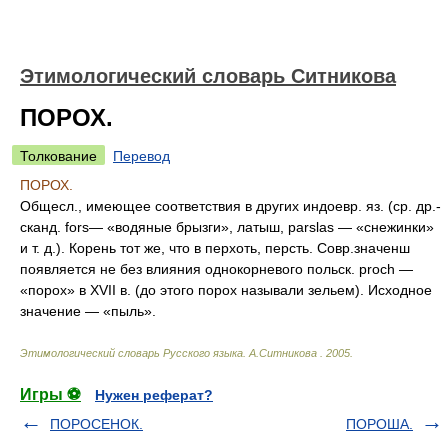
Этимологический словарь Ситникова
ПОРОХ.
Толкование
Перевод
ПОРОХ.
Общесл., имеющее соответствия в других индоевр. яз. (ср. др.-
сканд. fors— «водяные брызги», латыш, parslas — «снежинки»
и т. д.). Корень тот же, что в перхоть, персть. Совр.значенш
появляется не без влияния однокорневого польск. proch —
«порох» в XVII в. (до этого порох называли зельем). Исходное
значение — «пыль».
Этимологический словарь Русского языка
.
А.Ситникова
.
2005
.
Игры ⚽
Нужен реферат?
ПОРОСЕНОК.
ПОРОША.