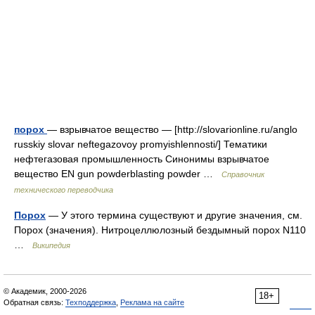
порох
— взрывчатое вещество — [http://slovarionline.ru/anglo
russkiy slovar neftegazovoy promyishlennosti/] Тематики
нефтегазовая промышленность Синонимы взрывчатое
вещество EN gun powderblasting powder …
Справочник
технического переводчика
Порох
— У этого термина существуют и другие значения, см.
Порох (значения). Нитроцеллюлозный бездымный порох N110
…
Википедия
© Академик, 2000-2026
18+
Обратная связь:
Техподдержка
,
Реклама на сайте